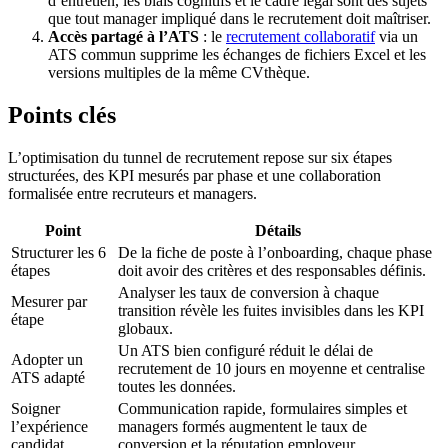
d’entretien, les biais cognitifs et le cadre légal sont des sujets
que tout manager impliqué dans le recrutement doit maîtriser.
Accès partagé à l’ATS
: le
recrutement collaboratif
via un
ATS commun supprime les échanges de fichiers Excel et les
versions multiples de la même CVthèque.
Points clés
L’optimisation du tunnel de recrutement repose sur six étapes
structurées, des KPI mesurés par phase et une collaboration
formalisée entre recruteurs et managers.
Point
Détails
Structurer les 6
De la fiche de poste à l’onboarding, chaque phase
étapes
doit avoir des critères et des responsables définis.
Analyser les taux de conversion à chaque
Mesurer par
transition révèle les fuites invisibles dans les KPI
étape
globaux.
Un ATS bien configuré réduit le délai de
Adopter un
recrutement de 10 jours en moyenne et centralise
ATS adapté
toutes les données.
Soigner
Communication rapide, formulaires simples et
l’expérience
managers formés augmentent le taux de
candidat
conversion et la réputation employeur.