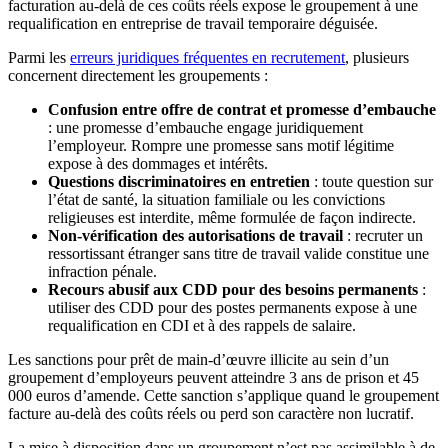
facturation au-delà de ces coûts réels expose le groupement à une
requalification en entreprise de travail temporaire déguisée.
Parmi les
erreurs juridiques fréquentes en recrutement
, plusieurs
concernent directement les groupements :
Confusion entre offre de contrat et promesse d’embauche
: une promesse d’embauche engage juridiquement
l’employeur. Rompre une promesse sans motif légitime
expose à des dommages et intérêts.
Questions discriminatoires en entretien
: toute question sur
l’état de santé, la situation familiale ou les convictions
religieuses est interdite, même formulée de façon indirecte.
Non-vérification des autorisations de travail
: recruter un
ressortissant étranger sans titre de travail valide constitue une
infraction pénale.
Recours abusif aux CDD pour des besoins permanents
:
utiliser des CDD pour des postes permanents expose à une
requalification en CDI et à des rappels de salaire.
Les sanctions pour prêt de main-d’œuvre illicite au sein d’un
groupement d’employeurs peuvent atteindre 3 ans de prison et 45
000 euros d’amende. Cette sanction s’applique quand le groupement
facture au-delà des coûts réels ou perd son caractère non lucratif.
La mise à disposition dans un groupement n’est pas assimilable à de