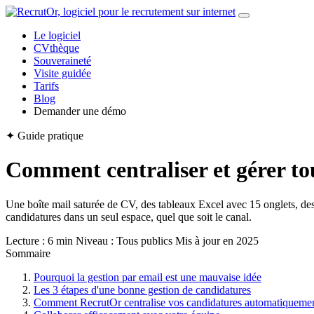
Le logiciel
CVthèque
Souveraineté
Visite guidée
Tarifs
Blog
Demander une démo
✦ Guide pratique
Comment centraliser et gérer to
Une boîte mail saturée de CV, des tableaux Excel avec 15 onglets, d
candidatures dans un seul espace, quel que soit le canal.
Lecture : 6 min
Niveau : Tous publics
Mis à jour en 2025
Sommaire
Pourquoi la gestion par email est une mauvaise idée
Les 3 étapes d'une bonne gestion de candidatures
Comment RecrutOr centralise vos candidatures automatiqueme