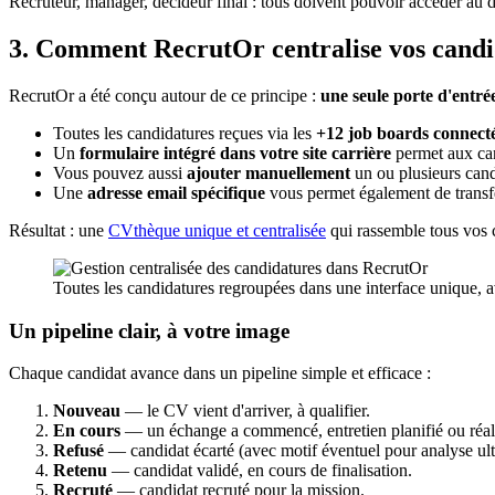
Recruteur, manager, décideur final : tous doivent pouvoir accéder au do
3. Comment RecrutOr centralise vos cand
RecrutOr a été conçu autour de ce principe :
une seule porte d'entré
Toutes les candidatures reçues via les
+12 job boards connect
Un
formulaire intégré dans votre site carrière
permet aux can
Vous pouvez aussi
ajouter manuellement
un ou plusieurs candi
Une
adresse email spécifique
vous permet également de transf
Résultat : une
CVthèque unique et centralisée
qui rassemble tous vos c
Toutes les candidatures regroupées dans une interface unique, av
Un pipeline clair, à votre image
Chaque candidat avance dans un pipeline simple et efficace :
Nouveau
— le CV vient d'arriver, à qualifier.
En cours
— un échange a commencé, entretien planifié ou réal
Refusé
— candidat écarté (avec motif éventuel pour analyse ult
Retenu
— candidat validé, en cours de finalisation.
Recruté
— candidat recruté pour la mission.