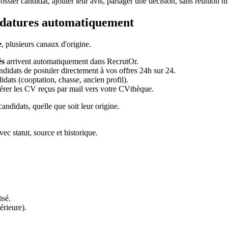
ssier candidat, ajouter leur avis, partager une décision, sans réunion ni
idatures automatiquement
e
, plusieurs canaux d'origine.
és
arrivent automatiquement dans RecrutOr.
didats de postuler directement à vos offres 24h sur 24.
dats (cooptation, chasse, ancien profil).
érer les CV reçus par mail vers votre CVthèque.
andidats, quelle que soit leur origine.
ec statut, source et historique.
isé.
érieure).