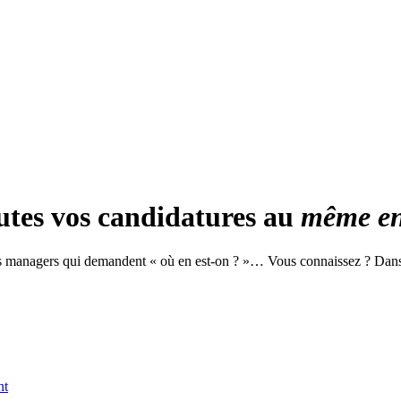
utes vos candidatures au
même en
es managers qui demandent « où en est-on ? »… Vous connaissez ? Dans
nt