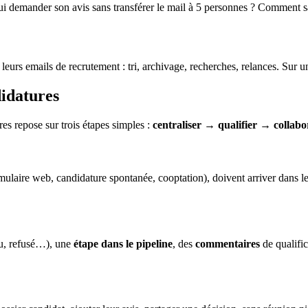
mander son avis sans transférer le mail à 5 personnes ? Comment savoi
 leurs emails de recrutement : tri, archivage, recherches, relances. Sur u
didatures
res repose sur trois étapes simples :
centraliser → qualifier → collabo
ormulaire web, candidature spontanée, cooptation), doivent arriver dans l
nu, refusé…), une
étape dans le pipeline
, des
commentaires
de qualifi