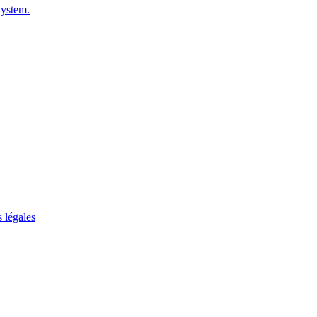
System.
 légales