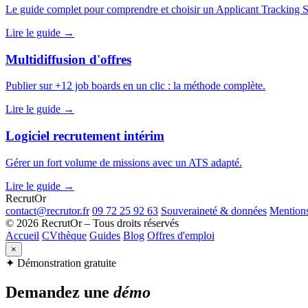
Le guide complet pour comprendre et choisir un Applicant Tracking 
Lire le guide →
Multidiffusion d'offres
Publier sur +12 job boards en un clic : la méthode complète.
Lire le guide →
Logiciel recrutement intérim
Gérer un fort volume de missions avec un ATS adapté.
Lire le guide →
Recrut
Or
contact@recrutor.fr
09 72 25 92 63
Souveraineté & données
Mentions
© 2026 RecrutOr – Tous droits réservés
Accueil
CVthèque
Guides
Blog
Offres d'emploi
×
✦ Démonstration gratuite
Demandez une
démo